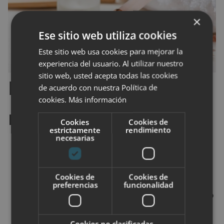
×
Ese sitio web utiliza cookies
Este sitio web usa cookies para mejorar la
experiencia del usuario. Al utilizar nuestro
sitio web, usted acepta todas las cookies
Beneficios de ambos
de acuerdo con nuestra Política de
cookies.
Más información
rodillos
Cookies
Cookies de
estrictamente
rendimiento
necesarias
Nutre la piel cansada y apagada
.
Mejora el
drenaje linfático y la
Cookies de
Cookies de
microcirculación
.
preferencias
funcionalidad
Reduce la
hinchazón, especialmente debajo
de los ojos
.
Cookies no clasificadas