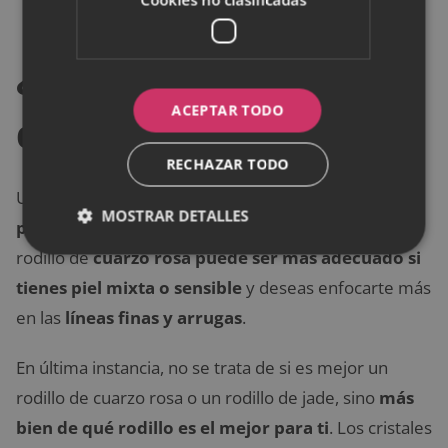
Reduce las
líneas finas y las arrugas
.
¿Cuál es mejor de los
ACEPTAR TODO
dos?
RECHAZAR TODO
Un
rodillo de jade puede ser mejor para ti si eres
MOSTRAR DETALLES
propenso a tener piel grasa o brotes de acné
. Un
rodillo de
cuarzo rosa puede ser más adecuado si
tienes piel mixta o sensible
y deseas enfocarte más
en las
líneas finas y arrugas
.
En última instancia, no se trata de si es mejor un
rodillo de cuarzo rosa o un rodillo de jade, sino
más
bien de qué rodillo es el mejor para ti
. Los cristales