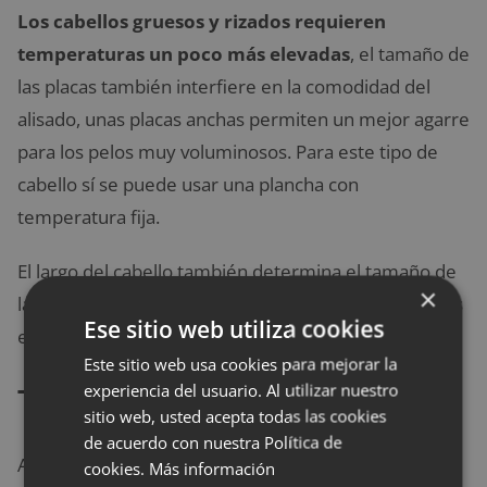
Los cabellos gruesos y rizados requieren
temperaturas un poco más elevadas
, el tamaño de
las placas también interfiere en la comodidad del
alisado, unas placas anchas permiten un mejor agarre
para los pelos muy voluminosos. Para este tipo de
cabello sí se puede usar una plancha con
temperatura fija.
El largo del cabello también determina el tamaño de
×
la plancha, las planchas pequeñas resultan más útiles
Ese sitio web utiliza cookies
en cabellos cortos.
Este sitio web usa cookies para mejorar la
experiencia del usuario. Al utilizar nuestro
Tamaño de las placas
sitio web, usted acepta todas las cookies
de acuerdo con nuestra Política de
Al conseguir una plancha debes pensar si te gusta
cookies.
Más información