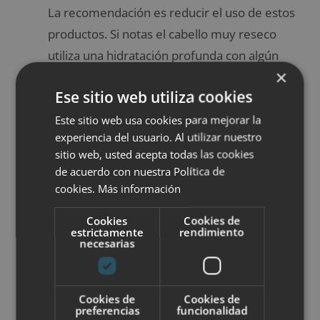
La recomendación es reducir el uso de estos
productos. Si notas el cabello muy reseco
utiliza una hidratación profunda con algún
×
producto natural.
Ese sitio web utiliza cookies
Cepilla el cabello frecuentemente y de ser
posible también antes de dormir. Así
Este sitio web usa cookies para mejorar la
experiencia del usuario. Al utilizar nuestro
estimularás la circulación de la sangre en el
sitio web, usted acepta todas las cookies
cuero cabelludo, para fortificarlo y ayudar a su
de acuerdo con nuestra Política de
crecimiento. Sin embargo, evita hacerlo con el
cookies.
Más información
cabello mojado.
Cookies
Cookies de
Toma mínimo dos litros de agua diarios y evita
estrictamente
rendimiento
necesarias
el exceso de café y tabaco, estos debilitan los
folículos del cabello.
Evita situaciones de estrés y si algo te
Cookies de
Cookies de
preferencias
funcionalidad
preocupa trata de hacer actividades de