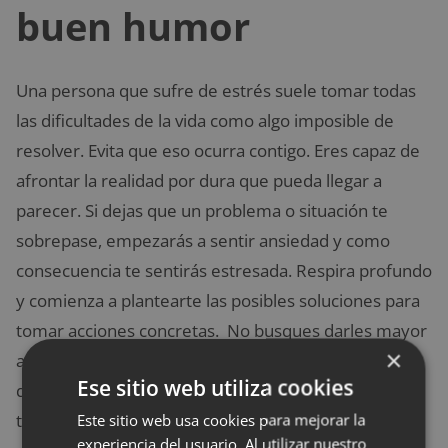
buen humor
Una persona que sufre de estrés suele tomar todas
las dificultades de la vida como algo imposible de
resolver. Evita que eso ocurra contigo. Eres capaz de
afrontar la realidad por dura que pueda llegar a
parecer. Si dejas que un problema o situación te
sobrepase, empezarás a sentir ansiedad y como
consecuencia te sentirás estresada. Respira profundo
y comienza a plantearte las posibles soluciones para
tomar acciones concretas. No busques darles mayor
×
amplitud a los problemas. La manera calmada en la
Ese sitio web utiliza cookies
que resuelves las cosas te mantendrá en control de
Este sitio web usa cookies para mejorar la
tu estado anímico siempre.
experiencia del usuario. Al utilizar nuestro