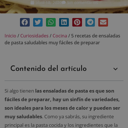
abril 18, 2020
Sin comentarios
Inicio
/
Curiosidades
/
Cocina
/
5 recetas de ensaladas
de pasta saludables muy fáciles de preparar
Contenido del artículo
Si algo tienen
las ensaladas de pasta es que son
fáciles de preparar, hay un sinfín de variedades,
son ideales para los meses de calor y pueden ser
muy saludables
. Como ya sabrás, su ingrediente
principal es la pasta cocida y los ingredientes que la