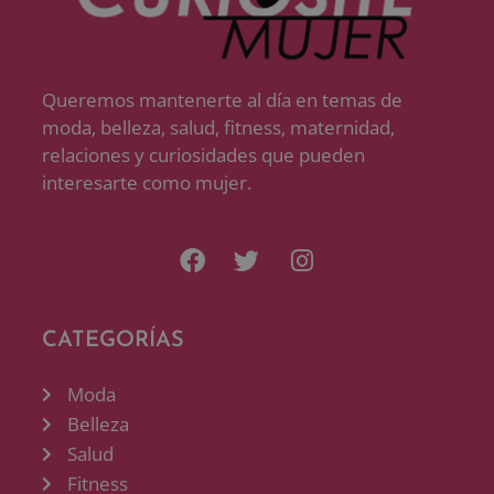
Queremos mantenerte al día en temas de
moda, belleza, salud, fitness, maternidad,
relaciones y curiosidades que pueden
interesarte como mujer.
CATEGORÍAS
Moda
Belleza
Salud
Fitness