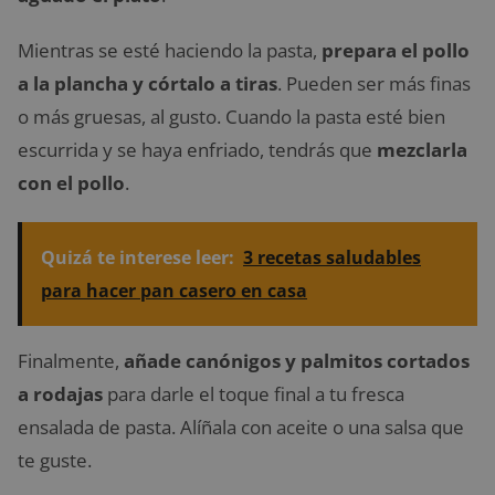
Mientras se esté haciendo la pasta,
prepara el pollo
a la plancha y córtalo a tiras
. Pueden ser más finas
o más gruesas, al gusto. Cuando la pasta esté bien
escurrida y se haya enfriado, tendrás que
mezclarla
con el pollo
.
Quizá te interese leer:
3 recetas saludables
para hacer pan casero en casa
Finalmente,
añade canónigos y palmitos cortados
a rodajas
para darle el toque final a tu fresca
ensalada de pasta. Alíñala con aceite o una salsa que
te guste.