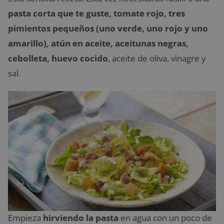
pasta corta que te guste, tomate rojo, tres
pimientos pequeños (uno verde, uno rojo y uno
amarillo), atún en aceite, aceitunas negras,
cebolleta, huevo cocido
, aceite de oliva, vinagre y
sal.
Empieza
hirviendo la pasta
en agua con un poco de