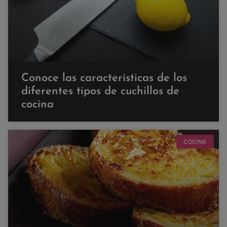
Conoce las características de los
diferentes tipos de cuchillos de
cocina
COCINA