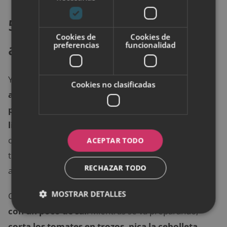
5. Ensalada con crema de
Cookies de
Cookies de
aguacate y salmón
preferencias
funcionalidad
Y nuestra última ensalada de pasta lleva
crema de
Cookies no clasificadas
aguacate y salmón. También es muy sencilla de
preparar y en menos de media hora la tendrás
lista
. Para esta ensalada necesitas fusilli o una pasta
corta que te guste, aguacate, cebolla, cebolleta,
ACEPTAR TODO
tomate, salmón ahumado, limón, cilantro fresco,
RECHAZAR TODO
aceite de oliva y sal.
MOSTRAR DETALLES
Como todas las anteriores,
hierve la pasta en agua
con un poco de sal
. Mientras se va preparando,
corta los tomates en trozos, pica la cebolleta,