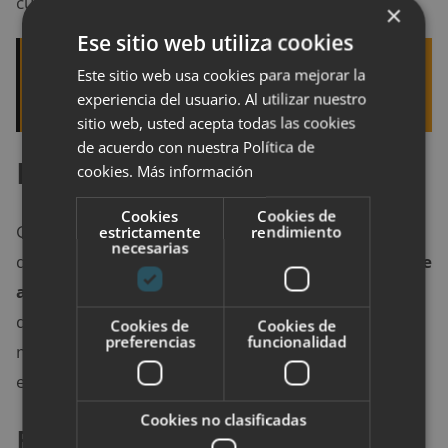
cuidarlo.
×
Ese sitio web utiliza cookies
Quizá te interese leer:
Trucos para cuidar tu
Este sitio web usa cookies para mejorar la
experiencia del usuario. Al utilizar nuestro
pelo en verano y evitar que se caiga en otoño
sitio web, usted acepta todas las cookies
de acuerdo con nuestra Política de
Bob corto con flequillo recto
cookies.
Más información
Cookies
Cookies de
Generalmente, este corte de pelo corto para mujer
estrictamente
rendimiento
necesarias
queda
perfecto para aquellas personas con frente
amplia.
El estilo se basa corto atrás, quedando
despejada la nuca, y un gran flequillo recto. De este
Cookies de
Cookies de
preferencias
funcionalidad
modo, se destaca el cuello y podrás lucir grandes
escotes. ¡Te verás realmente hermosa!
Cookies no clasificadas
Bob corto con flequillo