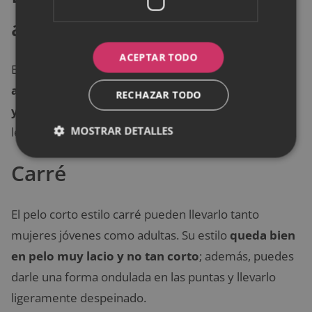
abierto
ACEPTAR TODO
El corte Bob corto con flequillo abierto es
ideal para
aquellas personas que necesitan verse elegantes
RECHAZAR TODO
y tienen que estar siempre arregladas
. Este estilo
MOSTRAR DETALLES
le dará: elegancia y un aire juvenil a la vez.
Carré
El pelo corto estilo carré pueden llevarlo tanto
mujeres jóvenes como adultas. Su estilo
queda bien
en pelo muy lacio y no tan corto
; además, puedes
darle una forma ondulada en las puntas y llevarlo
ligeramente despeinado.