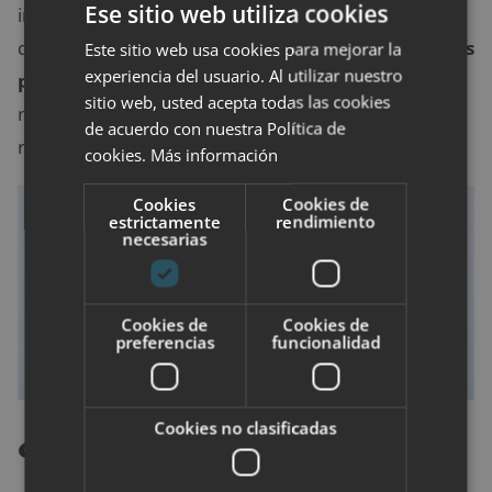
Ese sitio web utiliza cookies
intervención empezarán a visualizarse los resultados
definitivos. Hay que darse cuenta de que
durante los
Este sitio web usa cookies para mejorar la
experiencia del usuario. Al utilizar nuestro
primeros días la cara estará hinchada
, por lo que
sitio web, usted acepta todas las cookies
no podremos sentirnos orgullosos de los verdaderos
de acuerdo con nuestra Política de
resultados hasta más adelante.
cookies.
Más información
Cookies
Cookies de
estrictamente
rendimiento
necesarias
Cookies de
Cookies de
preferencias
funcionalidad
¿Cuál es el precio de
Cookies no clasificadas