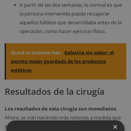
A partir de las dos semanas, lo normal es que
la persona intervenida pueda recuperar
aquellos hábitos que desarrollaba antes de la
operación, como hacer ejercicio físico.
Quizá te interese leer:
Gelatina sin sabor: el
secreto mejor guardado de los productos
estéticos
Resultados de la cirugía
Los resultados de esta cirugía son inmediatos
.
Ahora, se irán haciendo más notorios a medida que
×
pase el tiempo. A partir del mes desde el día de la