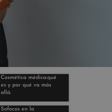
Cosmética médica:qué
es y por qué va más
allá.
Sofocos en la