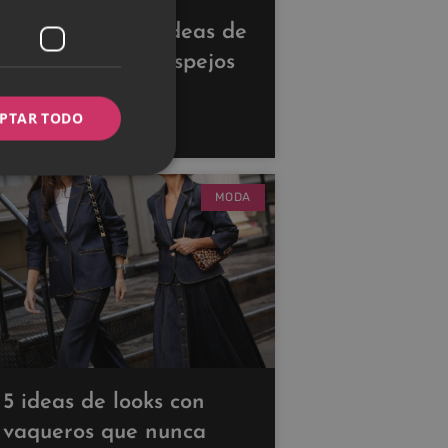
Descubre estas ideas de
decoración con espejos
para ampliar tus
PTAR TODO
espacios
MODA
5 ideas de looks con
vaqueros que nunca