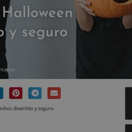
 Halloween
o y seguro
tarios
iños divertido y seguro